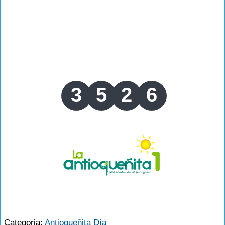
3
5
2
6
Categoria:
Antioqueñita Día