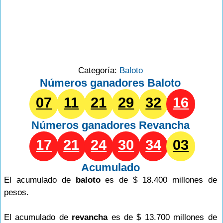
Categoría:
Baloto
Números ganadores Baloto
07
11
21
29
32
16
Números ganadores
Revancha
17
21
24
30
34
03
Acumulado
El acumulado de
baloto
es de $ 18.400 millones de
pesos.
El acumulado de
revancha
es de $ 13.700 millones de