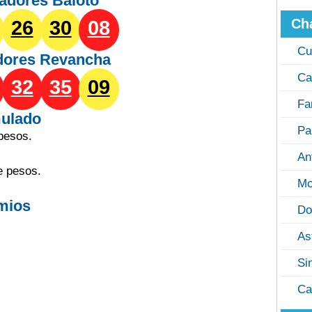
adores Baloto
Ch
26
30
08
Cu
dores
Revancha
Ca
32
35
09
Fa
ulado
Pa
pesos.
An
e pesos.
Mo
mios
Do
As
Si
Ca