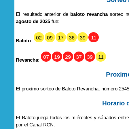
El resultado anterior de
baloto revancha
sorteo n
agosto de 2025
fue:
02
09
17
36
39
11
Baloto
:
07
19
29
37
39
11
Revancha
:
Proxim
El proximo sorteo de Baloto Revancha, número 2545
Horario 
El Baloto juega todos los miércoles y sábados entr
por el Canal RCN.