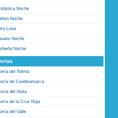
ntástica Noche
tilon Noche
tro Luna
nuano Noche
ribeña Noche
erías
tería del Tolima
tería de Cundinamarca
tería del Huila
tería de la Cruz Roja
tería del Valle