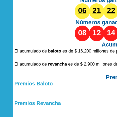
Números gan
06
21
22
Números gana
08
12
14
Acum
El acumulado de
baloto
es de $ 16.200 millones de 
El acumulado de
revancha
es de $ 2.900 millones d
Pre
Premios Baloto
Premios Revancha