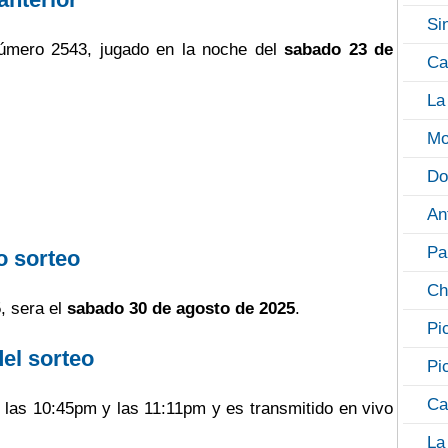
Si
úmero 2543, jugado en la noche del
sabado 23 de
Ca
La
Mo
Do
An
Pa
o sorteo
Ch
, sera el
sabado 30 de agosto de 2025
.
Pi
del sorteo
Pi
Ca
e las 10:45pm y las 11:11pm y es transmitido en vivo
La