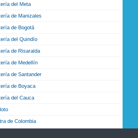
tería del Meta
tería de Manizales
tería de Bogotá
tería del Quindío
tería de Risaralda
tería de Medellín
tería de Santander
tería de Boyaca
tería del Cauca
loto
tra de Colombia