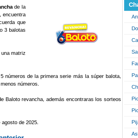
Ch
ancha
de la
, encuentra
An
ecuerda que
Do
o 3 balotas
Ca
Sa
 una matriz
Fa
Pa
s 5 números de la primera serie más la súper balota,
o menos números.
Ch
Pi
 de Baloto revancha, además encontraras los sorteos
Pi
Pi
e agosto de 2025.
As
anterior