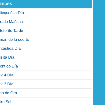
ances
tioqueñita Día
rado Mañana
feterito Tarde
man de la suerte
ntástica Día
isita Día
ontico Día
ck 4 Día
ck 3 Día
jao de Oro
tro Sol