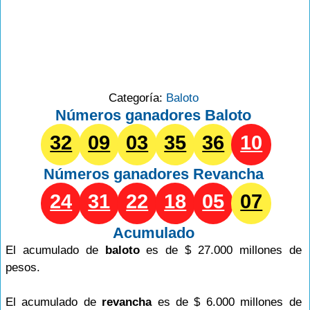
Categoría:
Baloto
Números ganadores Baloto
32
09
03
35
36
10
Números ganadores
Revancha
24
31
22
18
05
07
Acumulado
El acumulado de
baloto
es de $ 27.000 millones de
pesos.
El acumulado de
revancha
es de $ 6.000 millones de