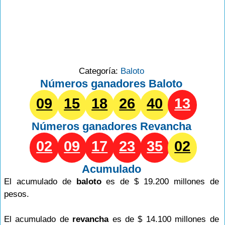
Categoría:
Baloto
Números ganadores Baloto
09
15
18
26
40
13
Números ganadores
Revancha
02
09
17
23
35
02
Acumulado
El acumulado de
baloto
es de $ 19.200 millones de
pesos.
El acumulado de
revancha
es de $ 14.100 millones de