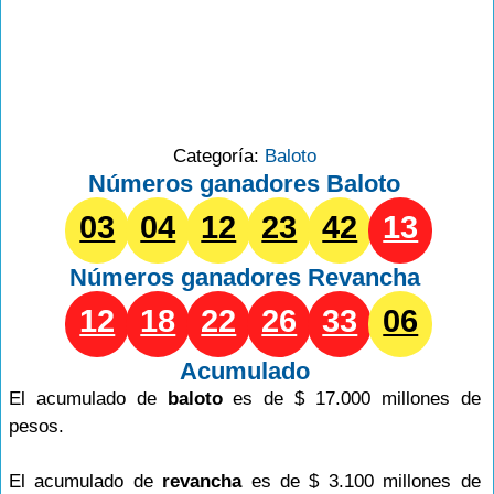
Categoría:
Baloto
Números ganadores Baloto
03
04
12
23
42
13
Números ganadores
Revancha
12
18
22
26
33
06
Acumulado
El acumulado de
baloto
es de $ 17.000 millones de
pesos.
El acumulado de
revancha
es de $ 3.100 millones de