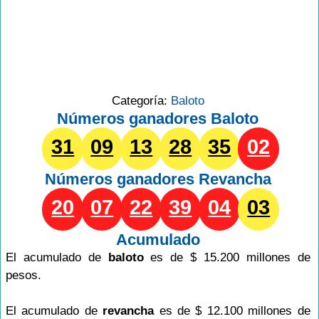
Categoría:
Baloto
Números ganadores Baloto
31
09
13
28
35
02
Números ganadores
Revancha
20
07
22
39
04
03
Acumulado
El acumulado de
baloto
es de $ 15.200 millones de
pesos.
El acumulado de
revancha
es de $ 12.100 millones de