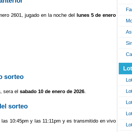
anterior
Fa
ero 2601, jugado en la noche del
lunes 5 de enero
Mo
As
Si
Ca
Lot
o sorteo
Lo
Lo
, sera el
sabado 10 de enero de 2026
.
Lo
del sorteo
Lo
e las 10:45pm y las 11:11pm y es transmitido en vivo
Lo