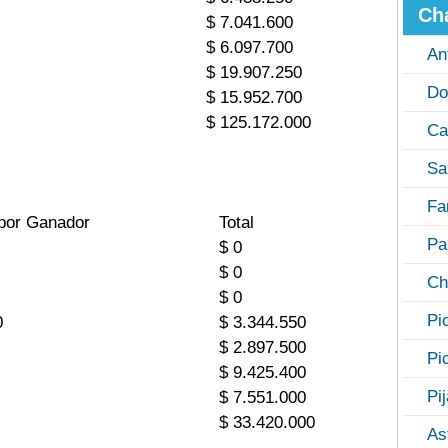
Ch
$ 7.041.600
$ 6.097.700
An
$ 19.907.250
Do
$ 15.952.700
$ 125.172.000
Ca
Sa
Fa
por Ganador
Total
Pa
$ 0
$ 0
Ch
$ 0
Pi
0
$ 3.344.550
$ 2.897.500
Pi
$ 9.425.400
Pi
$ 7.551.000
$ 33.420.000
As