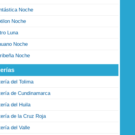
ntástica Noche
tilon Noche
tro Luna
nuano Noche
ribeña Noche
erías
tería del Tolima
tería de Cundinamarca
tería del Huila
tería de la Cruz Roja
tería del Valle