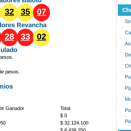
adores Baloto
Ch
32
35
07
Si
dores
Revancha
Ca
28
33
02
As
ulado
Do
pesos.
Ch
de pesos.
Pa
mios
Pi
Mo
or Ganador
Total
Pi
$ 0
Pi
050
$ 32.124.100
$ 6.438.250