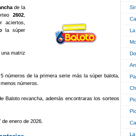
ancha
de la
Si
orteo
2602
,
Ca
 aciertos,
o
la súper
La
Mo
 una matriz
Do
An
s 5 números de la primera serie más la súper balota,
Pa
o menos números.
Ch
 de Baloto revancha, además encontraras los sorteos
Pi
Pi
7 de enero de 2026.
Ca
La