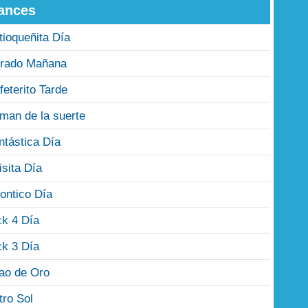
ances
tioqueñita Día
rado Mañana
feterito Tarde
man de la suerte
ntástica Día
isita Día
ontico Día
ck 4 Día
ck 3 Día
jao de Oro
tro Sol