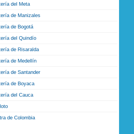
tería del Meta
tería de Manizales
tería de Bogotá
tería del Quindío
tería de Risaralda
tería de Medellín
tería de Santander
tería de Boyaca
tería del Cauca
loto
tra de Colombia