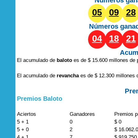
Números gan
05
09
28
Números gana
04
18
21
Acum
El acumulado de
baloto
es de $ 15.600 millones de 
El acumulado de
revancha
es de $ 12.300 millones 
Pre
Premios Baloto
Aciertos
Ganadores
Premios p
5 + 1
0
$ 0
5 + 0
2
$ 16.062.
4 + 1
7
$ 919.750