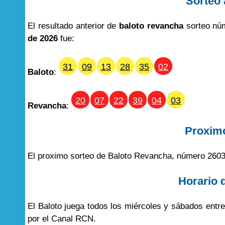
Sorteo 
El resultado anterior de
baloto revancha
sorteo núm
de 2026
fue:
31
09
13
28
35
02
Baloto
:
20
07
22
39
04
03
Revancha
:
Proxim
El proximo sorteo de Baloto Revancha, número 2603
Horario 
El Baloto juega todos los miércoles y sábados entr
por el Canal RCN.