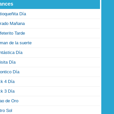
ances
tioqueñita Día
rado Mañana
feterito Tarde
man de la suerte
ntástica Día
isita Día
ontico Día
ck 4 Día
ck 3 Día
jao de Oro
tro Sol