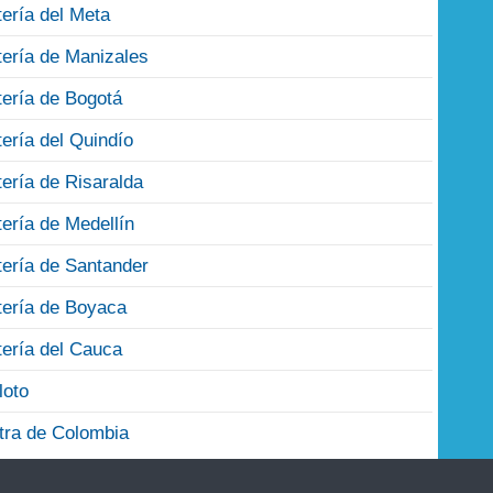
tería del Meta
tería de Manizales
tería de Bogotá
tería del Quindío
tería de Risaralda
tería de Medellín
tería de Santander
tería de Boyaca
tería del Cauca
loto
tra de Colombia