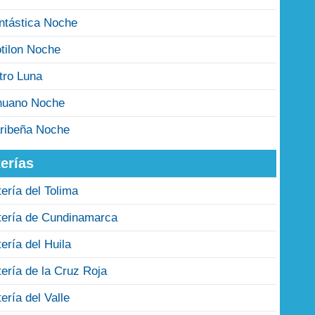
ntástica Noche
tilon Noche
tro Luna
nuano Noche
ribeña Noche
erías
tería del Tolima
tería de Cundinamarca
tería del Huila
tería de la Cruz Roja
tería del Valle