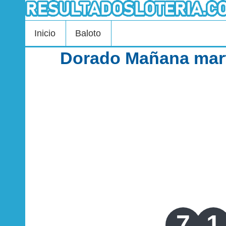
Inicio
Baloto
Dorado Mañana mart
7
1