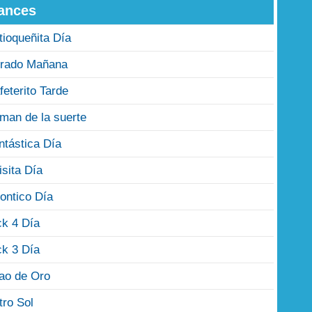
ances
tioqueñita Día
rado Mañana
feterito Tarde
man de la suerte
ntástica Día
isita Día
ontico Día
ck 4 Día
ck 3 Día
jao de Oro
tro Sol