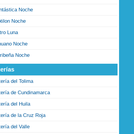
ntástica Noche
tilon Noche
tro Luna
nuano Noche
ribeña Noche
erías
tería del Tolima
tería de Cundinamarca
tería del Huila
tería de la Cruz Roja
tería del Valle