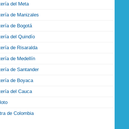
tería del Meta
tería de Manizales
tería de Bogotá
tería del Quindío
tería de Risaralda
tería de Medellín
tería de Santander
tería de Boyaca
tería del Cauca
loto
tra de Colombia