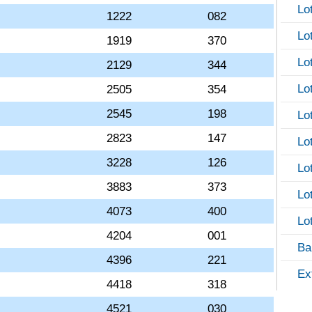
Lo
1222
082
Lo
1919
370
Lo
2129
344
Lo
2505
354
2545
198
Lo
2823
147
Lo
3228
126
Lo
3883
373
Lo
4073
400
Lo
4204
001
Ba
4396
221
Ex
4418
318
4521
030