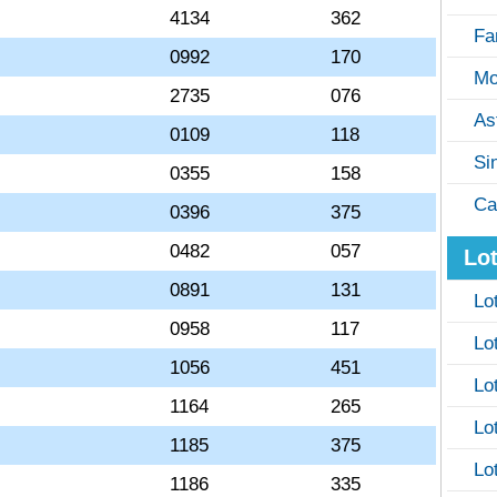
4134
362
Fa
0992
170
Mo
2735
076
As
0109
118
Si
0355
158
Ca
0396
375
0482
057
Lot
0891
131
Lo
0958
117
Lo
1056
451
Lo
1164
265
Lo
1185
375
Lo
1186
335