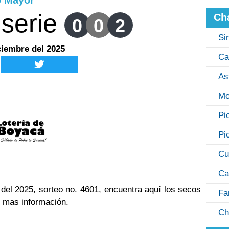
o Mayor
serie
Ch
0
0
2
Si
ciembre del 2025
Ca
As
Mo
Pi
Pi
Cu
Ca
el 2025, sorteo no. 4601, encuentra aquí los secos
Fa
n mas información.
Ch