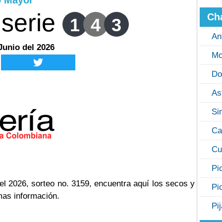
o Mayor
serie
Ch
1
4
3
An
Junio del 2026
Mo
Do
As
Si
Ca
Cu
Pi
el 2026, sorteo no. 3159, encuentra aquí los secos y
Pi
mas información.
Pi