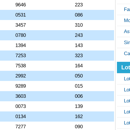
9646
223
Fa
0531
086
Mo
3457
310
As
0780
243
Si
1394
143
Ca
7253
323
7538
164
Lot
2992
050
Lo
9289
015
Lo
3603
006
Lo
0073
139
Lo
0134
162
Lo
7277
090