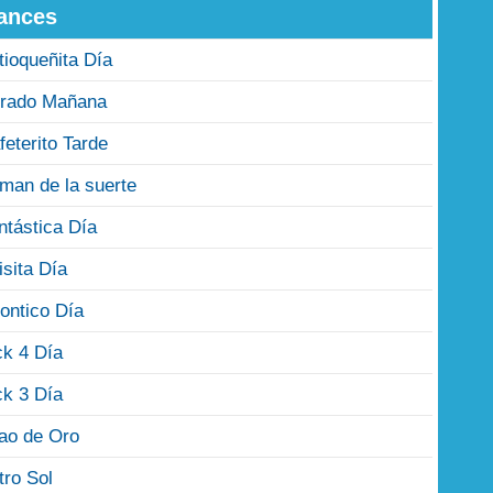
ances
tioqueñita Día
rado Mañana
feterito Tarde
man de la suerte
ntástica Día
isita Día
ontico Día
ck 4 Día
ck 3 Día
jao de Oro
tro Sol