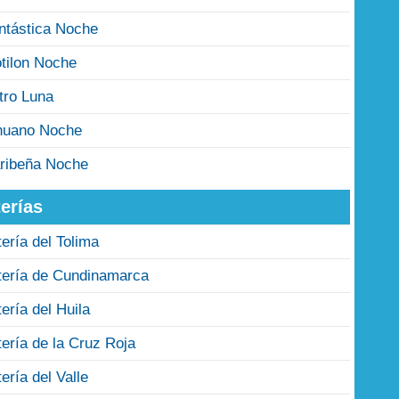
ntástica Noche
tilon Noche
tro Luna
nuano Noche
ribeña Noche
erías
tería del Tolima
tería de Cundinamarca
tería del Huila
tería de la Cruz Roja
tería del Valle