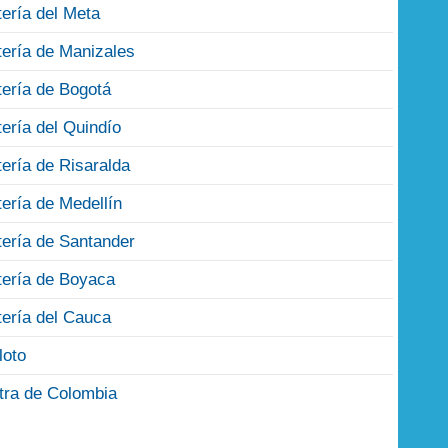
tería del Meta
tería de Manizales
tería de Bogotá
tería del Quindío
tería de Risaralda
tería de Medellín
tería de Santander
tería de Boyaca
tería del Cauca
loto
tra de Colombia