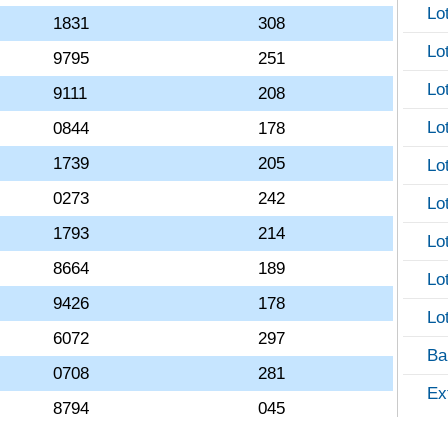
Lo
1831
308
Lo
9795
251
Lo
9111
208
Lo
0844
178
1739
205
Lo
0273
242
Lo
1793
214
Lo
8664
189
Lo
9426
178
Lo
6072
297
Ba
0708
281
Ex
8794
045