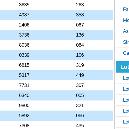
3635
263
Fa
4987
358
Mo
2406
067
As
3736
136
Si
8036
084
Ca
0339
106
6815
319
Lot
5317
449
Lo
7731
307
Lo
6340
005
Lo
9800
321
Lo
5892
066
Lo
7308
435