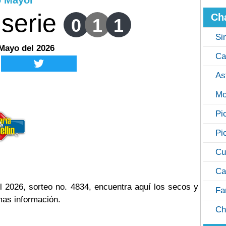
o Mayor
serie
Ch
0
1
1
Si
 Mayo del 2026
Ca
As
Mo
Pi
Pi
Cu
Ca
 2026, sorteo no. 4834, encuentra aquí los secos y
Fa
mas información.
Ch