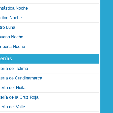
ntástica Noche
tilon Noche
tro Luna
nuano Noche
ribeña Noche
erías
tería del Tolima
tería de Cundinamarca
tería del Huila
tería de la Cruz Roja
tería del Valle