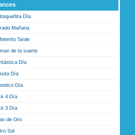
ances
tioqueñita Día
rado Mañana
feterito Tarde
man de la suerte
ntástica Día
isita Día
ontico Día
ck 4 Día
ck 3 Día
jao de Oro
tro Sol