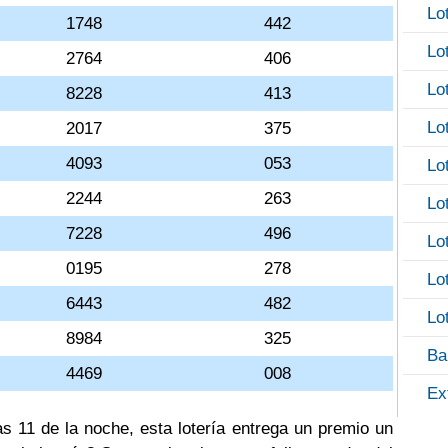
Lo
1748
442
Lo
2764
406
Lo
8228
413
Lo
2017
375
4093
053
Lo
2244
263
Lo
7228
496
Lo
0195
278
Lo
6443
482
Lo
8984
325
Ba
4469
008
Ex
as 11 de la noche, esta lotería entrega un premio un