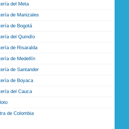
tería del Meta
tería de Manizales
tería de Bogotá
tería del Quindío
tería de Risaralda
tería de Medellín
tería de Santander
tería de Boyaca
tería del Cauca
loto
tra de Colombia