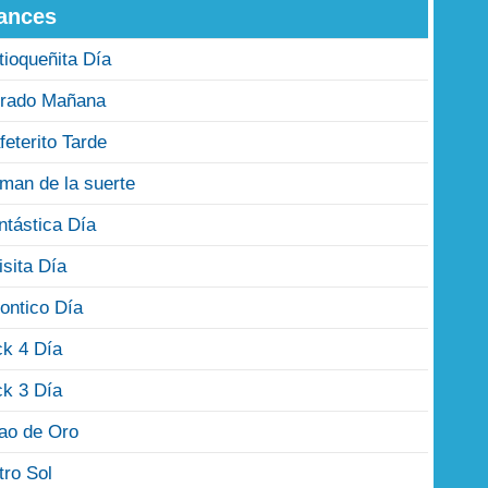
ances
tioqueñita Día
rado Mañana
feterito Tarde
man de la suerte
ntástica Día
isita Día
ontico Día
ck 4 Día
ck 3 Día
jao de Oro
tro Sol