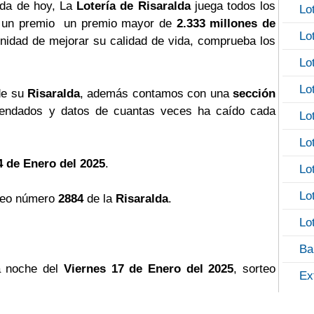
alda de hoy, La
Lotería de Risaralda
juega todos los
Lo
ga un premio un premio mayor de
2.333 millones de
Lo
tunidad de mejorar su calidad de vida, comprueba los
Lo
Lo
de su
Risaralda
, además contamos con una
sección
ndados y datos de cuantas veces ha caído cada
Lo
Lo
4 de Enero del 2025
.
Lo
Lo
teo número
2884
de la
Risaralda
.
Lo
Ba
a noche del
Viernes 17 de Enero del 2025
, sorteo
Ex