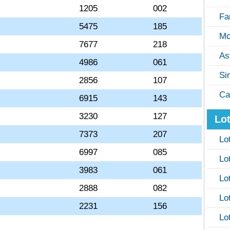
1205
002
Fa
5475
185
Mo
7677
218
As
4986
061
Si
2856
107
Ca
6915
143
3230
127
Lot
7373
207
Lo
6997
085
Lo
3983
061
Lo
2888
082
Lo
2231
156
Lo