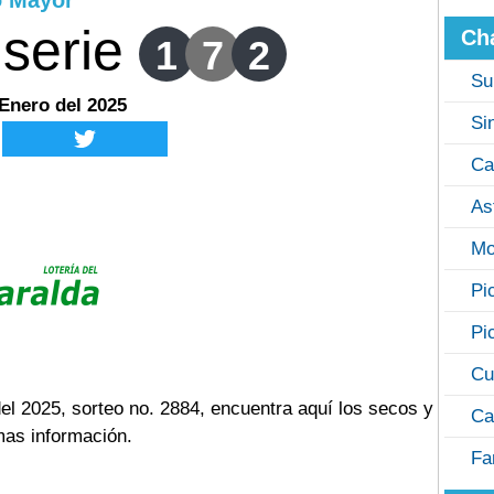
o Mayor
serie
Ch
1
7
2
Su
 Enero del 2025
Si
Ca
As
Mo
Pi
Pi
Cu
el 2025, sorteo no. 2884, encuentra aquí los secos y
Ca
mas información.
Fa