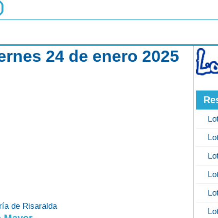
iernes 24 de enero 2025
Re
Lo
Lo
Lo
Lo
Lo
ría de Risaralda
Lo