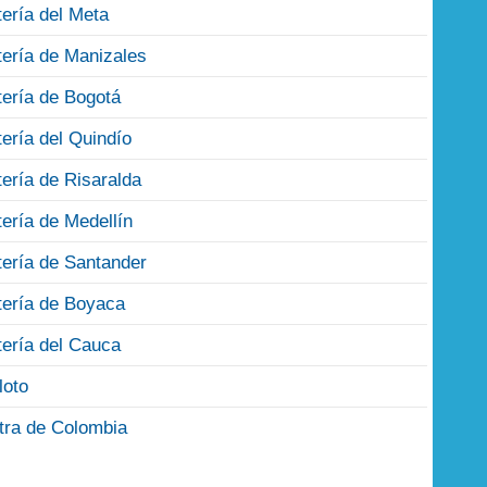
tería del Meta
tería de Manizales
tería de Bogotá
tería del Quindío
tería de Risaralda
tería de Medellín
tería de Santander
tería de Boyaca
tería del Cauca
loto
tra de Colombia