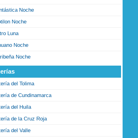
ntástica Noche
tilon Noche
tro Luna
nuano Noche
ribeña Noche
erías
tería del Tolima
tería de Cundinamarca
tería del Huila
tería de la Cruz Roja
tería del Valle