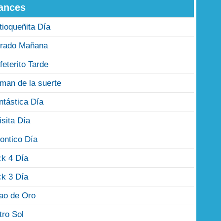
ances
tioqueñita Día
rado Mañana
feterito Tarde
man de la suerte
ntástica Día
isita Día
ontico Día
ck 4 Día
ck 3 Día
jao de Oro
tro Sol