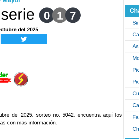
o Mayor
serie
Ch
0
1
7
Si
Octubre del 2025
Ca
As
Mo
Pi
Pi
Cu
Ca
bre del 2025, sorteo no. 5042, encuentra aquí los
Fa
cas con mas información.
Ch