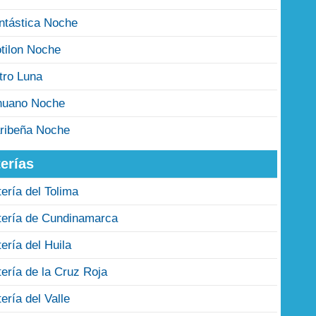
ntástica Noche
tilon Noche
tro Luna
nuano Noche
ribeña Noche
erías
tería del Tolima
tería de Cundinamarca
tería del Huila
tería de la Cruz Roja
tería del Valle