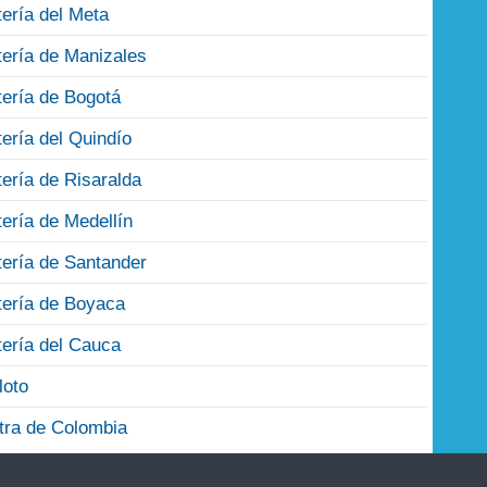
tería del Meta
tería de Manizales
tería de Bogotá
tería del Quindío
tería de Risaralda
tería de Medellín
tería de Santander
tería de Boyaca
tería del Cauca
loto
tra de Colombia