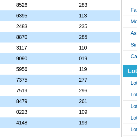
8526
283
Fa
6395
113
Mo
2483
235
As
8870
285
Si
3117
110
Ca
9090
019
5956
119
Lot
7375
277
Lo
7519
296
Lo
8479
261
Lo
0223
109
Lo
4148
193
Lo