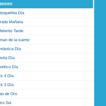
ances
tioqueñita Día
rado Mañana
feterito Tarde
man de la suerte
ntástica Día
isita Día
ontico Día
ck 4 Día
ck 3 Día
jao de Oro
tro Sol