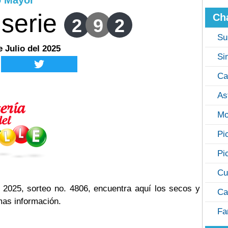
o Mayor
serie
Ch
2
9
2
Su
e Julio del 2025
Si
Ca
As
Mo
Pi
Pi
Cu
 2025, sorteo no. 4806, encuentra aquí los secos y
Ca
mas información.
Fa