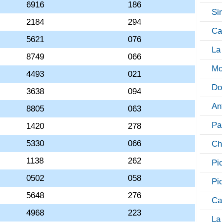
6916
186
Si
2184
294
Ca
5621
076
La
8749
066
Mo
4493
021
Do
3638
094
An
8805
063
Pa
1420
278
5330
066
Ch
1138
262
Pi
0502
058
Pi
5648
276
Ca
4968
223
La