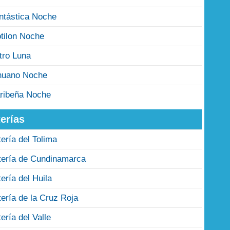
ntástica Noche
tilon Noche
tro Luna
nuano Noche
ribeña Noche
erías
tería del Tolima
tería de Cundinamarca
tería del Huila
tería de la Cruz Roja
tería del Valle