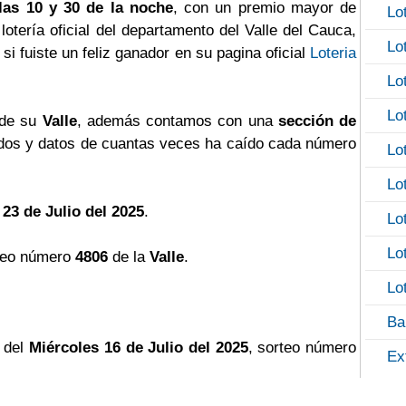
las 10 y 30 de la noche
, con un premio mayor de
Lo
a lotería oficial del departamento del Valle del Cauca,
Lo
si fuiste un feliz ganador en su pagina oficial
Loteria
Lo
Lo
 de su
Valle
, además contamos con una
sección de
os y datos de cuantas veces ha caído cada número
Lo
Lo
 23 de Julio del 2025
.
Lo
Lo
teo número
4806
de la
Valle
.
Lo
Ba
 del
Miércoles 16 de Julio del 2025
, sorteo número
Ex