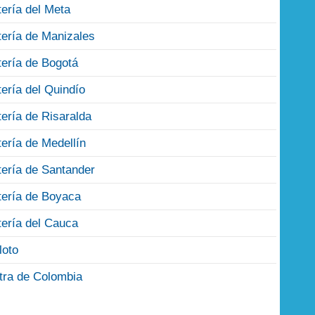
tería del Meta
tería de Manizales
tería de Bogotá
tería del Quindío
tería de Risaralda
tería de Medellín
tería de Santander
tería de Boyaca
tería del Cauca
loto
tra de Colombia