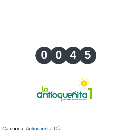
0
0
4
5
Categoria:
Antioqueñita Día