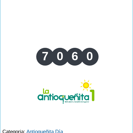
7
0
6
0
Categoria:
Antioqueñita Día