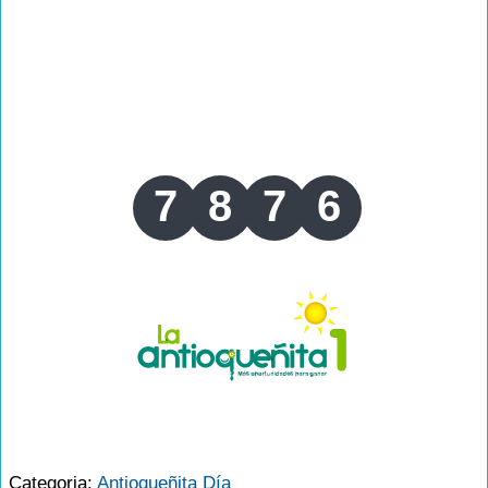
7
8
7
6
Categoria:
Antioqueñita Día