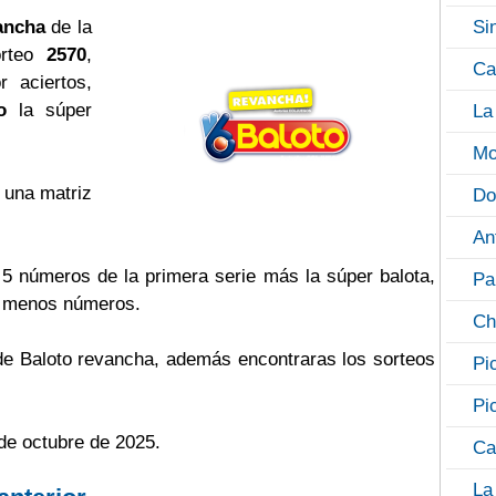
ancha
de la
Si
orteo
2570
,
Ca
 aciertos,
o
la súper
La
Mo
 una matriz
Do
An
s 5 números de la primera serie más la súper balota,
Pa
o menos números.
Ch
 de Baloto revancha, además encontraras los sorteos
Pi
Pi
de octubre de 2025.
Ca
La