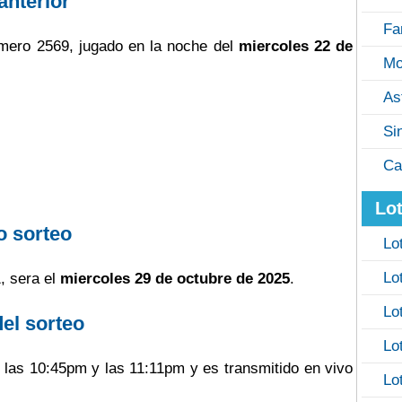
anterior
Fa
mero 2569, jugado en la noche del
miercoles 22 de
Mo
As
Si
Ca
Lot
o sorteo
Lo
Lo
, sera el
miercoles 29 de octubre de 2025
.
Lo
del sorteo
Lo
e las 10:45pm y las 11:11pm y es transmitido en vivo
Lo