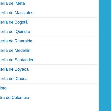
tería del Meta
tería de Manizales
tería de Bogotá
tería del Quindío
tería de Risaralda
tería de Medellín
tería de Santander
tería de Boyaca
tería del Cauca
loto
tra de Colombia