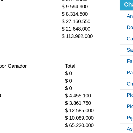
Ch
$ 9.594.900
$ 8.314.500
An
$ 27.160.550
Do
$ 21.648.000
$ 113.982.000
Ca
Sa
Fa
por Ganador
Total
Pa
$ 0
$ 0
Ch
$ 0
Pi
0
$ 4.455.100
$ 3.861.750
Pi
$ 12.585.000
Pi
$ 10.089.000
$ 65.220.000
As