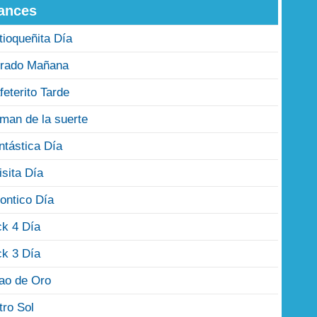
ances
tioqueñita Día
rado Mañana
feterito Tarde
man de la suerte
ntástica Día
isita Día
ontico Día
ck 4 Día
ck 3 Día
jao de Oro
tro Sol