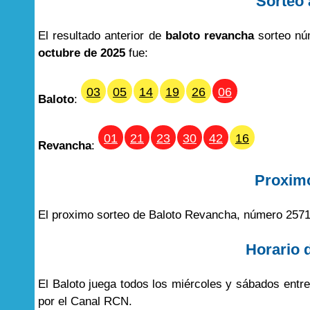
Sorteo 
El resultado anterior de
baloto revancha
sorteo nú
octubre de 2025
fue:
03
05
14
19
26
06
Baloto
:
01
21
23
30
42
16
Revancha
:
Proxim
El proximo sorteo de Baloto Revancha, número 2571
Horario 
El Baloto juega todos los miércoles y sábados entr
por el Canal RCN.