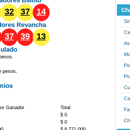
adores Baloto
Ch
32
37
14
Si
dores
Revancha
Ca
37
39
13
As
ulado
Mo
pesos.
Pi
e pesos.
Pi
mios
Cu
Ca
or Ganador
Total
Fa
$ 0
Ch
$ 0
00
$ 8.771.000