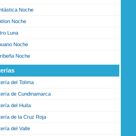
ntástica Noche
tilon Noche
tro Luna
nuano Noche
ribeña Noche
erías
tería del Tolima
tería de Cundinamarca
tería del Huila
tería de la Cruz Roja
tería del Valle