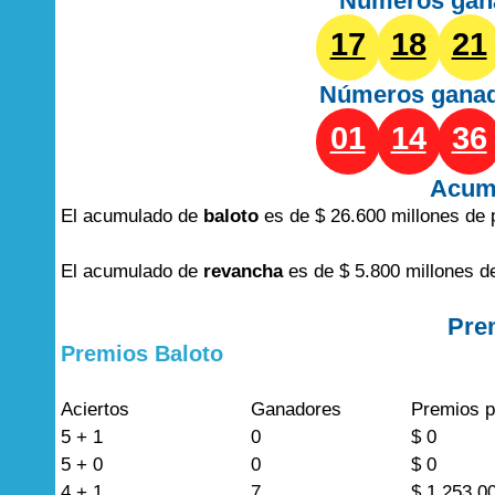
Números gan
17
18
21
Números gana
01
14
36
Acum
El acumulado de
baloto
es de $ 26.600 millones de 
El acumulado de
revancha
es de $ 5.800 millones d
Pre
Premios Baloto
Aciertos
Ganadores
Premios p
5 + 1
0
$ 0
5 + 0
0
$ 0
4 + 1
7
$ 1.253.0