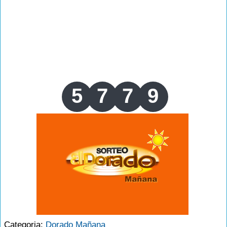
5
7
7
9
Categoria:
Dorado Mañana