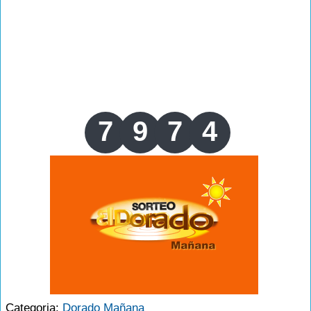
7
9
7
4
Categoria:
Dorado Mañana