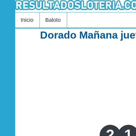
Inicio
Baloto
Dorado Mañana juev
2
1