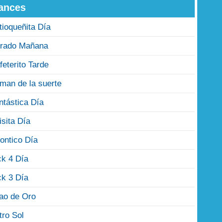
ances
tioqueñita Día
rado Mañana
feterito Tarde
man de la suerte
ntástica Día
isita Día
ontico Día
ck 4 Día
ck 3 Día
jao de Oro
tro Sol