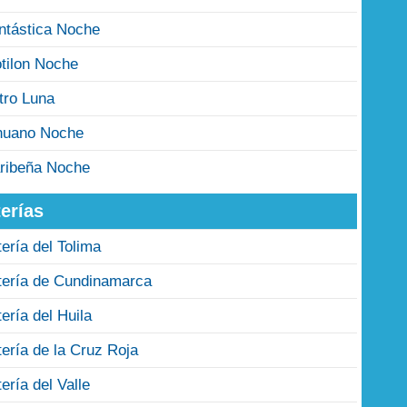
ntástica Noche
tilon Noche
tro Luna
nuano Noche
ribeña Noche
erías
tería del Tolima
tería de Cundinamarca
tería del Huila
tería de la Cruz Roja
tería del Valle