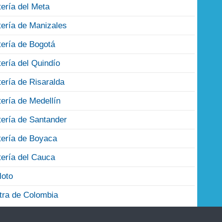
tería del Meta
tería de Manizales
tería de Bogotá
tería del Quindío
tería de Risaralda
tería de Medellín
tería de Santander
tería de Boyaca
tería del Cauca
loto
tra de Colombia