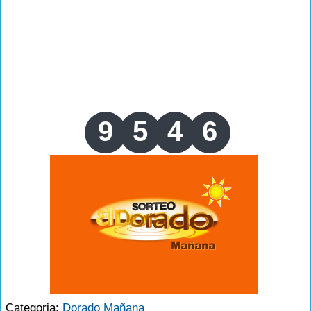
9
5
4
6
Categoria:
Dorado Mañana