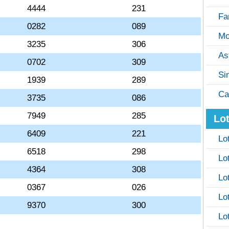
4444
231
Fa
0282
089
Mo
3235
306
As
0702
309
Si
1939
289
Ca
3735
086
7949
285
Lot
6409
221
Lo
6518
298
Lo
4364
308
Lo
0367
026
Lo
9370
300
Lo