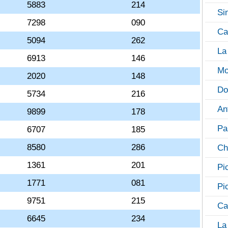
5883
214
Si
7298
090
Ca
5094
262
La
6913
146
Mo
2020
148
Do
5734
216
An
9899
178
Pa
6707
185
8580
286
Ch
1361
201
Pi
1771
081
Pi
9751
215
Ca
6645
234
La