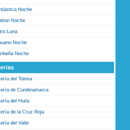
ntástica Noche
tilon Noche
tro Luna
nuano Noche
ribeña Noche
erías
tería del Tolima
tería de Cundinamarca
tería del Huila
tería de la Cruz Roja
tería del Valle