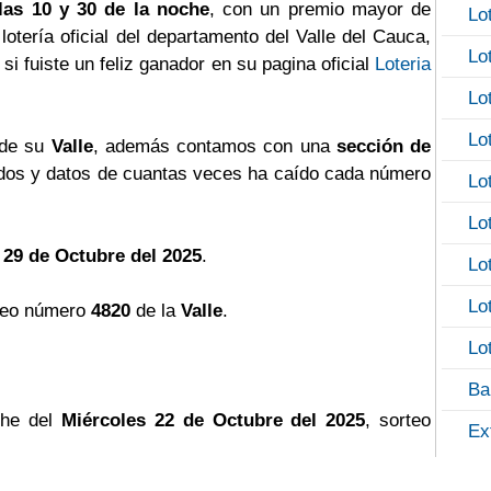
las 10 y 30 de la noche
, con un premio mayor de
Lo
a lotería oficial del departamento del Valle del Cauca,
Lo
si fuiste un feliz ganador en su pagina oficial
Loteria
Lo
Lo
 de su
Valle
, además contamos con una
sección de
os y datos de cuantas veces ha caído cada número
Lo
Lo
 29 de Octubre del 2025
.
Lo
Lo
teo número
4820
de la
Valle
.
Lo
Ba
che del
Miércoles 22 de Octubre del 2025
, sorteo
Ex