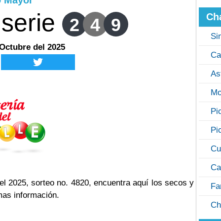
o Mayor
serie
Ch
2
4
9
Si
 Octubre del 2025
Ca
As
Mo
Pi
Pi
Cu
Ca
l 2025, sorteo no. 4820, encuentra aquí los secos y
Fa
mas información.
Ch