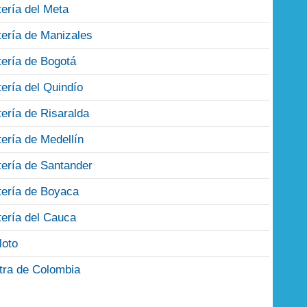
tería del Meta
tería de Manizales
tería de Bogotá
tería del Quindío
tería de Risaralda
tería de Medellín
tería de Santander
tería de Boyaca
tería del Cauca
loto
tra de Colombia