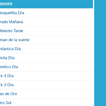
ances
tioqueñita Día
rado Mañana
feterito Tarde
man de la suerte
ntástica Día
isita Día
ontico Día
ck 4 Día
ck 3 Día
jao de Oro
tro Sol