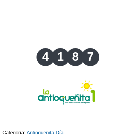
4
1
8
7
Categoria:
Antioqueñita Día