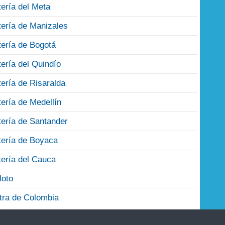
tería del Meta
tería de Manizales
tería de Bogotá
tería del Quindío
tería de Risaralda
tería de Medellín
tería de Santander
tería de Boyaca
tería del Cauca
loto
tra de Colombia