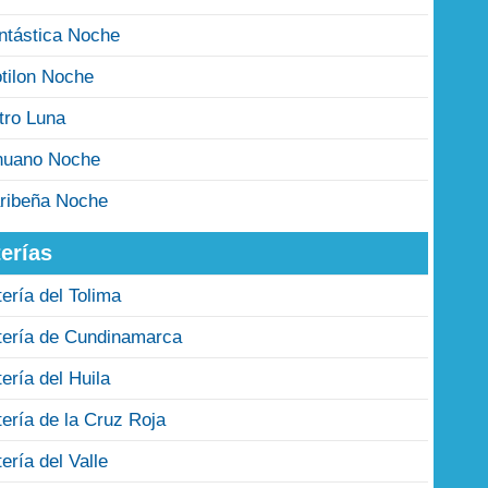
ntástica Noche
tilon Noche
tro Luna
nuano Noche
ribeña Noche
erías
tería del Tolima
tería de Cundinamarca
tería del Huila
tería de la Cruz Roja
tería del Valle