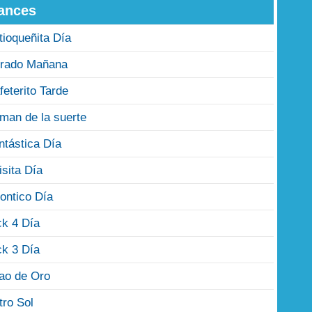
ances
tioqueñita Día
rado Mañana
feterito Tarde
man de la suerte
ntástica Día
isita Día
ontico Día
ck 4 Día
ck 3 Día
jao de Oro
tro Sol